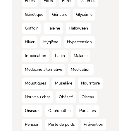
Fêtes
Forêt
Furet
Gâteries
Génétique
Gériatrie
Glycémie
Griffoir
Haleine
Halloween
Hiver
Hygiène
Hypertension
Intoxication
Lapin
Maladie
Médecine alternative
Médication
Moustiques
Muselière
Nourriture
Nouveau chat
Obésité
Oiseau
Oiseaux
Ostéopathie
Parasites
Pension
Perte de poids
Prévention