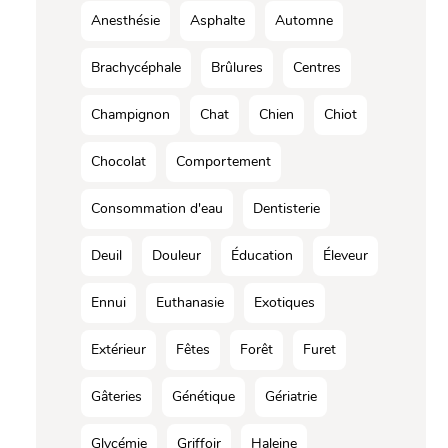
Anesthésie
Asphalte
Automne
Brachycéphale
Brûlures
Centres
Champignon
Chat
Chien
Chiot
Chocolat
Comportement
Consommation d'eau
Dentisterie
Deuil
Douleur
Éducation
Éleveur
Ennui
Euthanasie
Exotiques
Extérieur
Fêtes
Forêt
Furet
Gâteries
Génétique
Gériatrie
Glycémie
Griffoir
Haleine