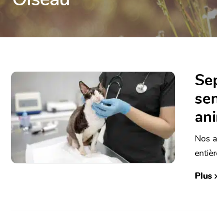
Sep
sen
an
Nos a
entière
Plus