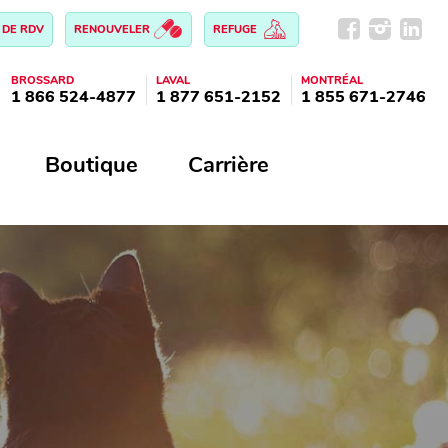
 DE RDV
RENOUVELER
REFUGE
BROSSARD
LAVAL
MONTRÉAL
1 866 524-4877
1 877 651-2152
1 855 671-2746
Boutique
Carrière