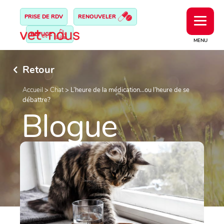
PRISE DE RDV
RENOUVELER
REFUGE
MENU
Retour
Accueil
>
Chat
>
L’heure de la médication…ou l’heure de se
débattre?
Blogue