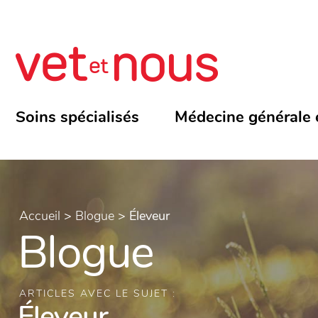
Soins spécialisés
Médecine générale 
Accueil
>
Blogue
>
Éleveur
Blogue
ARTICLES AVEC LE SUJET :
Éleveur