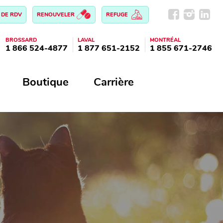
 DE RDV
RENOUVELER
REFUGE
BROSSARD
LAVAL
MONTRÉAL
1 866 524-4877
1 877 651-2152
1 855 671-2746
Boutique
Carrière