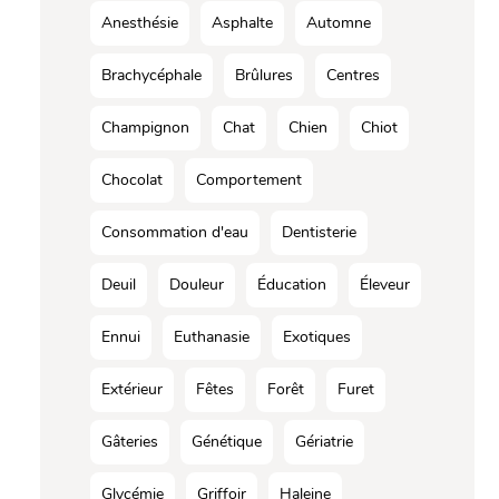
Anesthésie
Asphalte
Automne
Brachycéphale
Brûlures
Centres
Champignon
Chat
Chien
Chiot
Chocolat
Comportement
Consommation d'eau
Dentisterie
Deuil
Douleur
Éducation
Éleveur
Ennui
Euthanasie
Exotiques
Extérieur
Fêtes
Forêt
Furet
Gâteries
Génétique
Gériatrie
Glycémie
Griffoir
Haleine