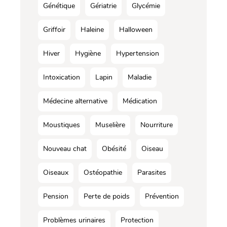
Génétique
Gériatrie
Glycémie
Griffoir
Haleine
Halloween
Hiver
Hygiène
Hypertension
Intoxication
Lapin
Maladie
Médecine alternative
Médication
Moustiques
Muselière
Nourriture
Nouveau chat
Obésité
Oiseau
Oiseaux
Ostéopathie
Parasites
Pension
Perte de poids
Prévention
Problèmes urinaires
Protection