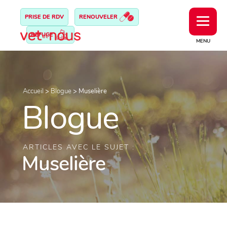
PRISE DE RDV
RENOUVELER
REFUGE
MENU
Accueil
>
Blogue
>
Muselière
Blogue
ARTICLES AVEC LE SUJET :
Muselière