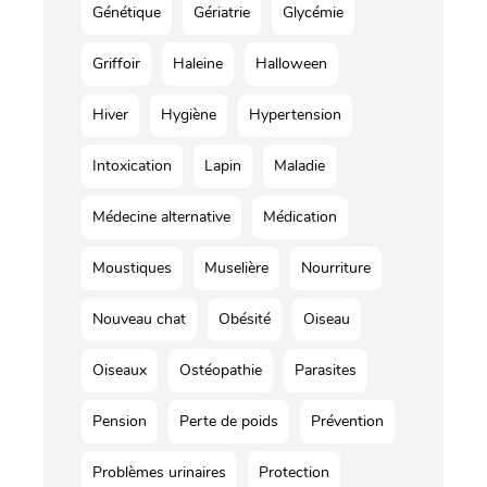
Génétique
Gériatrie
Glycémie
Griffoir
Haleine
Halloween
Hiver
Hygiène
Hypertension
Intoxication
Lapin
Maladie
Médecine alternative
Médication
Moustiques
Muselière
Nourriture
Nouveau chat
Obésité
Oiseau
Oiseaux
Ostéopathie
Parasites
Pension
Perte de poids
Prévention
Problèmes urinaires
Protection