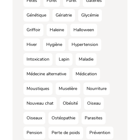
Fêtes
Forêt
Furet
Gâteries
Génétique
Gériatrie
Glycémie
Griffoir
Haleine
Halloween
Hiver
Hygiène
Hypertension
Intoxication
Lapin
Maladie
Médecine alternative
Médication
Moustiques
Muselière
Nourriture
Nouveau chat
Obésité
Oiseau
Oiseaux
Ostéopathie
Parasites
Pension
Perte de poids
Prévention