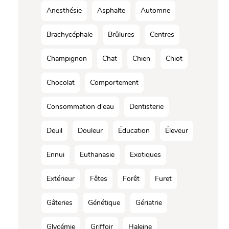
Anesthésie
Asphalte
Automne
Brachycéphale
Brûlures
Centres
Champignon
Chat
Chien
Chiot
Chocolat
Comportement
Consommation d'eau
Dentisterie
Deuil
Douleur
Éducation
Éleveur
Ennui
Euthanasie
Exotiques
Extérieur
Fêtes
Forêt
Furet
Gâteries
Génétique
Gériatrie
Glycémie
Griffoir
Haleine