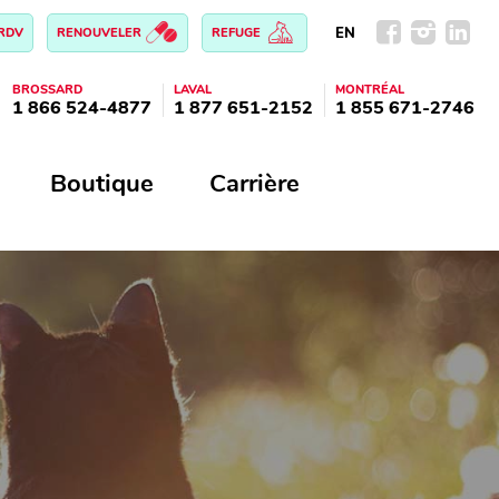
EN
 RDV
RENOUVELER
REFUGE
BROSSARD
LAVAL
MONTRÉAL
1 866 524-4877
1 877 651-2152
1 855 671-2746
Boutique
Carrière