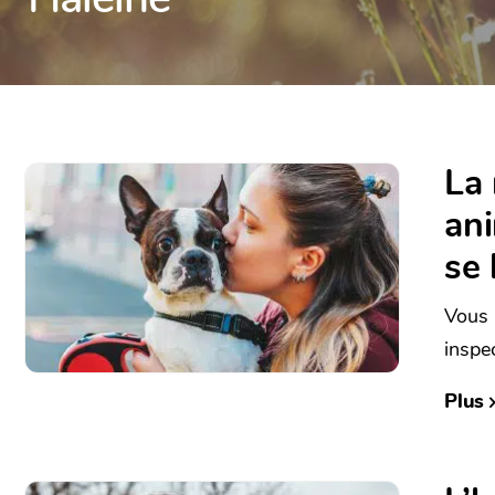
La 
ani
se 
Vous 
inspec
Plus