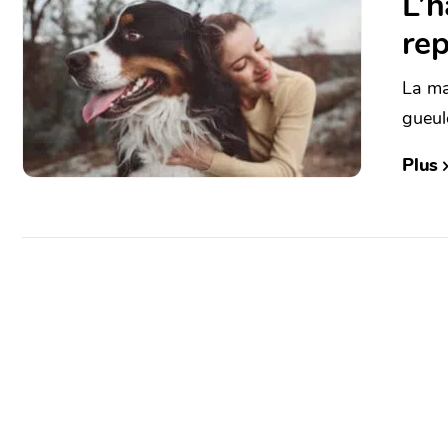
L’h
rep
La ma
gueule
Plus