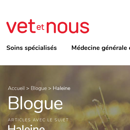
Soins spécialisés
Médecine générale 
Accueil
>
Blogue
>
Haleine
Blogue
ARTICLES AVEC LE SUJET :
Haleine