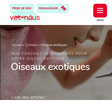
PRISE DE RDV
RENOUVELER
REFUGE
MENU
Accueil
>
Conseils
>
Oiseaux exotiques
NOS CONSEILS VÉTÉRINAIRES POUR
VOTRE OISEAU EXOTIQUE
Oiseaux exotiques
Liste des articles :