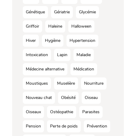
Génétique
Gériatrie
Glycémie
Griffoir
Haleine
Halloween
Hiver
Hygiène
Hypertension
Intoxication
Lapin
Maladie
Médecine alternative
Médication
Moustiques
Muselière
Nourriture
Nouveau chat
Obésité
Oiseau
Oiseaux
Ostéopathie
Parasites
Pension
Perte de poids
Prévention