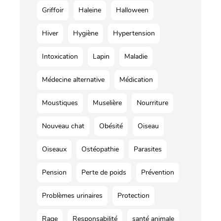
Griffoir
Haleine
Halloween
Hiver
Hygiène
Hypertension
Intoxication
Lapin
Maladie
Médecine alternative
Médication
Moustiques
Muselière
Nourriture
Nouveau chat
Obésité
Oiseau
Oiseaux
Ostéopathie
Parasites
Pension
Perte de poids
Prévention
Problèmes urinaires
Protection
Rage
Responsabilité
santé animale