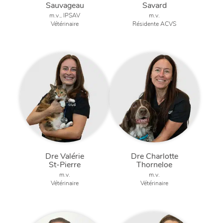
Sauvageau
Savard
m.v., IPSAV
m.v.
Vétérinaire
Résidente ACVS
Dre Valérie
Dre Charlotte
St-Pierre
Thorneloe
m.v.
m.v.
Vétérinaire
Vétérinaire