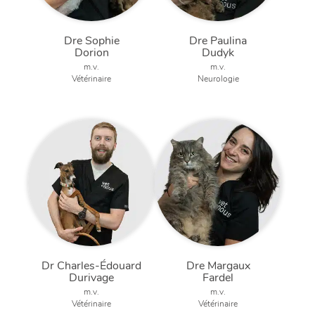
Dre Sophie
Dre Paulina
Dorion
Dudyk
m.v.
m.v.
Vétérinaire
Neurologie
Dr Charles-Édouard
Dre Margaux
Durivage
Fardel
m.v.
m.v.
Vétérinaire
Vétérinaire