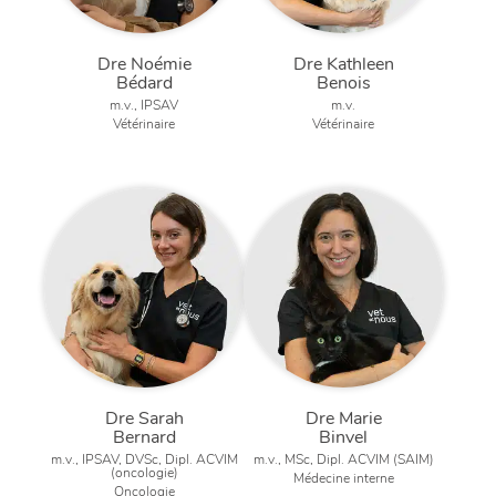
Dre Noémie
Dre Kathleen
Bédard
Benois
m.v., IPSAV
m.v.
Vétérinaire
Vétérinaire
Dre Sarah
Dre Marie
Bernard
Binvel
m.v., IPSAV, DVSc, Dipl. ACVIM
m.v., MSc, Dipl. ACVIM (SAIM)
(oncologie)
Médecine interne
Oncologie