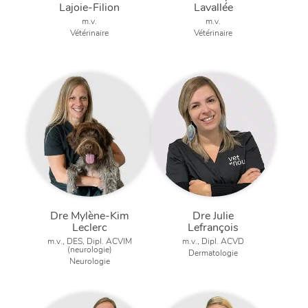
Lajoie-Filion
Lavallée
m.v.
m.v.
Vétérinaire
Vétérinaire
Dre Mylène-Kim
Dre Julie
Leclerc
Lefrançois
m.v., DES, Dipl. ACVIM
m.v., Dipl. ACVD
(neurologie)
Dermatologie
Neurologie