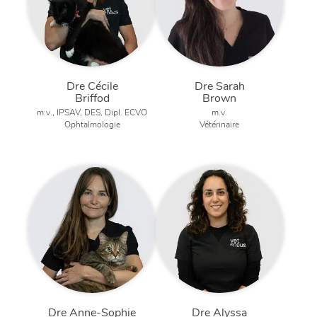
Dre Cécile
Dre Sarah
Briffod
Brown
m.v., IPSAV, DES, Dipl. ECVO
m.v.
Ophtalmologie
Vétérinaire
Dre Anne-Sophie
Dre Alyssa