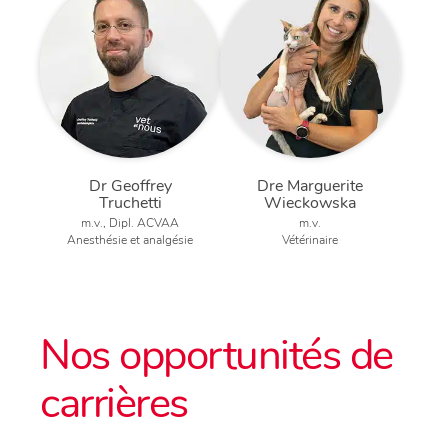
Dr Geoffrey
Dre Marguerite
Truchetti
Wieckowska
m.v., Dipl. ACVAA
m.v.
Anesthésie et analgésie
Vétérinaire
Nos opportunités de
carrières