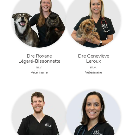
Dre Roxane
Dre Geneviève
Légaré-Bissonnette
Leroux
m.v.
m.v.
Vétérinaire
Vétérinaire