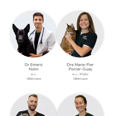
Dr Emeric
Dre Marie-Pier
Nolin
Poirier-Guay
m.v.
m.v., IPSAV
Vétérinaire
Vétérinaire