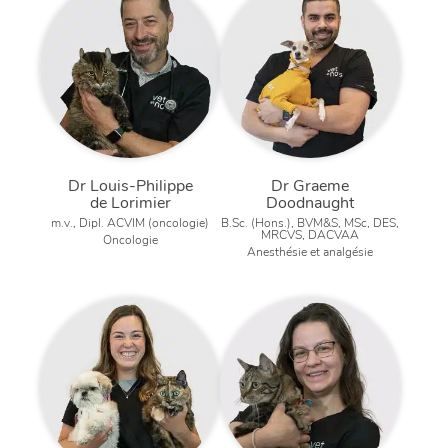
Dr Louis-Philippe
Dr Graeme
de Lorimier
Doodnaught
m.v., Dipl. ACVIM (oncologie)
B.Sc. (Hons.), BVM&S, MSc, DES,
MRCVS, DACVAA
Oncologie
Anesthésie et analgésie