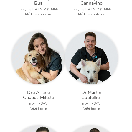
Bua
Cannavino
m.v., Dipl. ACVIM (SAIM)
m.v., Dipl. ACVIM (SAIM)
Médecine interne
Médecine interne
Dre Ariane
Dr Martin
Chaput-Milette
Coutellier
m.v., IPSAV
m.v., IPSAV
Vétérinaire
Vétérinaire