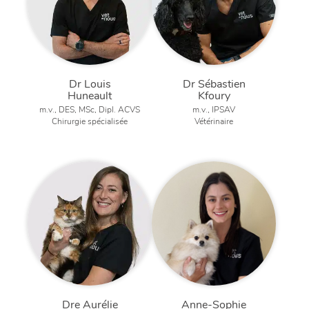
Dr Louis
Dr Sébastien
Huneault
Kfoury
m.v., DES, MSc, Dipl. ACVS
m.v., IPSAV
Chirurgie spécialisée
Vétérinaire
Dre Aurélie
Anne-Sophie