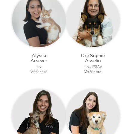
Alyssa
Dre Sophie
Arsever
Asselin
m.v.
m.v., IPSAV
Vétérinaire
Vétérinaire