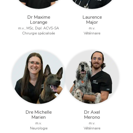
Dr Maxime
Laurence
Lorange
Major
m.v., MSc, Dipl. ACVS-SA
m.v.
Chirurgie spécialisée
Vétérinaire
Dre Michelle
Dr Axel
Marien
Merono
m.v.
m.v.
Neurologie
Vétérinaire