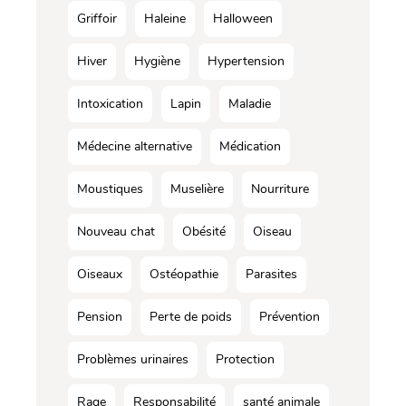
Griffoir
Haleine
Halloween
Hiver
Hygiène
Hypertension
Intoxication
Lapin
Maladie
Médecine alternative
Médication
Moustiques
Muselière
Nourriture
Nouveau chat
Obésité
Oiseau
Oiseaux
Ostéopathie
Parasites
Pension
Perte de poids
Prévention
Problèmes urinaires
Protection
Rage
Responsabilité
santé animale