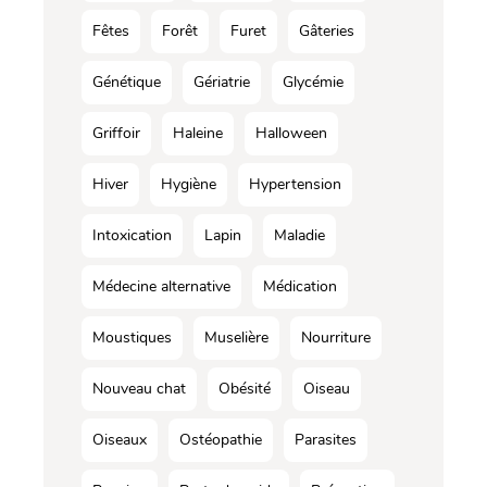
Fêtes
Forêt
Furet
Gâteries
Génétique
Gériatrie
Glycémie
Griffoir
Haleine
Halloween
Hiver
Hygiène
Hypertension
Intoxication
Lapin
Maladie
Médecine alternative
Médication
Moustiques
Muselière
Nourriture
Nouveau chat
Obésité
Oiseau
Oiseaux
Ostéopathie
Parasites