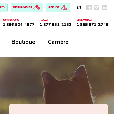
EN
 RDV
RENOUVELER
REFUGE
BROSSARD
LAVAL
MONTRÉAL
1 866 524-4877
1 877 651-2152
1 855 671-2746
Boutique
Carrière