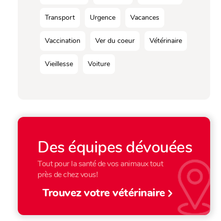
Transport
Urgence
Vacances
Vaccination
Ver du coeur
Vétérinaire
Vieillesse
Voiture
Des équipes dévouées
Tout pour la santé de vos animaux tout
près de chez vous!
Trouvez votre vétérinaire