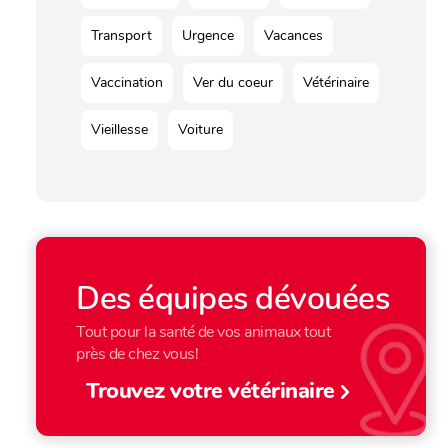
Transport
Urgence
Vacances
Vaccination
Ver du coeur
Vétérinaire
Vieillesse
Voiture
Des équipes dévouées
Tout pour la santé de vos animaux tout
près de chez vous!
Trouvez votre vétérinaire