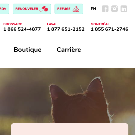
EN
 RDV
RENOUVELER
REFUGE
BROSSARD
LAVAL
MONTRÉAL
1 866 524-4877
1 877 651-2152
1 855 671-2746
Boutique
Carrière