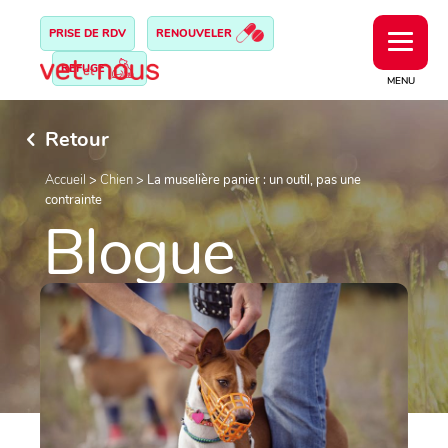
PRISE DE RDV
RENOUVELER
REFUGE
MENU
Retour
Accueil
>
Chien
>
La muselière panier : un outil, pas une
contrainte
Blogue