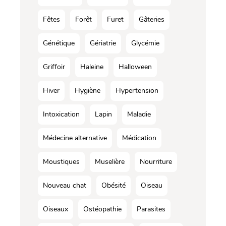
Fêtes
Forêt
Furet
Gâteries
Génétique
Gériatrie
Glycémie
Griffoir
Haleine
Halloween
Hiver
Hygiène
Hypertension
Intoxication
Lapin
Maladie
Médecine alternative
Médication
Moustiques
Muselière
Nourriture
Nouveau chat
Obésité
Oiseau
Oiseaux
Ostéopathie
Parasites