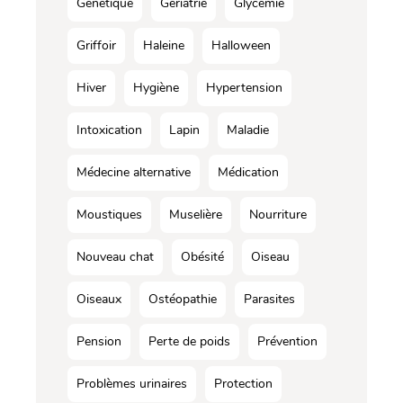
Génétique
Gériatrie
Glycémie
Griffoir
Haleine
Halloween
Hiver
Hygiène
Hypertension
Intoxication
Lapin
Maladie
Médecine alternative
Médication
Moustiques
Muselière
Nourriture
Nouveau chat
Obésité
Oiseau
Oiseaux
Ostéopathie
Parasites
Pension
Perte de poids
Prévention
Problèmes urinaires
Protection