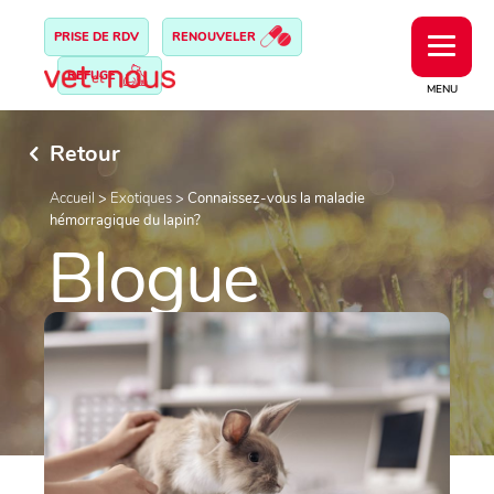
PRISE DE RDV
RENOUVELER
REFUGE
MENU
Retour
Accueil
>
Exotiques
>
Connaissez-vous la maladie
hémorragique du lapin?
Blogue