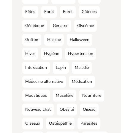
Fêtes
Forêt
Furet
Gâteries
Génétique
Gériatrie
Glycémie
Griffoir
Haleine
Halloween
Hiver
Hygiène
Hypertension
Intoxication
Lapin
Maladie
Médecine alternative
Médication
Moustiques
Muselière
Nourriture
Nouveau chat
Obésité
Oiseau
Oiseaux
Ostéopathie
Parasites