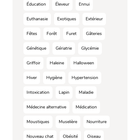
Éducation
Éleveur
Ennui
Euthanasie
Exotiques
Extérieur
Fêtes
Forêt
Furet
Gâteries
Génétique
Gériatrie
Glycémie
Griffoir
Haleine
Halloween
Hiver
Hygiène
Hypertension
Intoxication
Lapin
Maladie
Médecine alternative
Médication
Moustiques
Muselière
Nourriture
Nouveau chat
Obésité
Oiseau