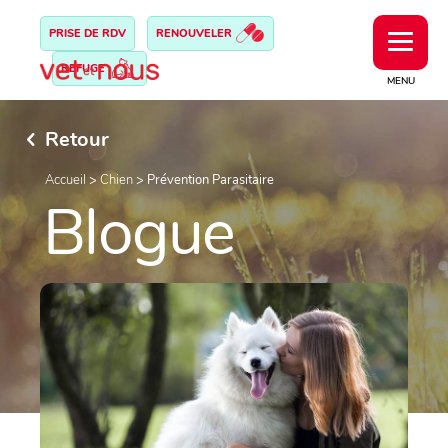
PRISE DE RDV
RENOUVELER
REFUGE
MENU
Retour
Accueil
>
Chien
>
Prévention Parasitaire
Blogue