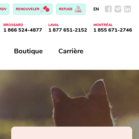
EN
 RDV
RENOUVELER
REFUGE
BROSSARD
LAVAL
MONTRÉAL
1 866 524-4877
1 877 651-2152
1 855 671-2746
Boutique
Carrière