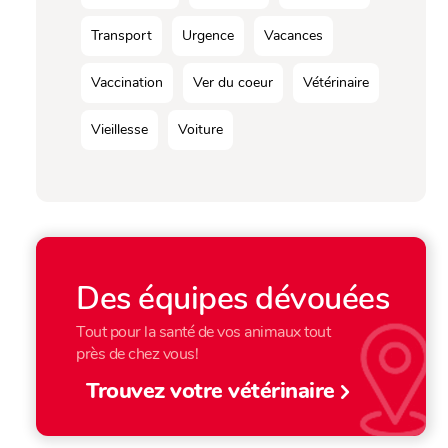
Transport
Urgence
Vacances
Vaccination
Ver du coeur
Vétérinaire
Vieillesse
Voiture
Des équipes dévouées
Tout pour la santé de vos animaux tout
près de chez vous!
Trouvez votre vétérinaire