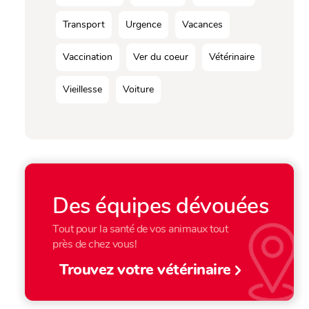
Transport
Urgence
Vacances
Vaccination
Ver du coeur
Vétérinaire
Vieillesse
Voiture
Des équipes dévouées
Tout pour la santé de vos animaux tout
près de chez vous!
Trouvez votre vétérinaire