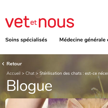
Soins spécialisés
Médecine générale 
Retour
Accueil
>
Chat
>
Stérilisation des chats : est-ce néce
Blogue