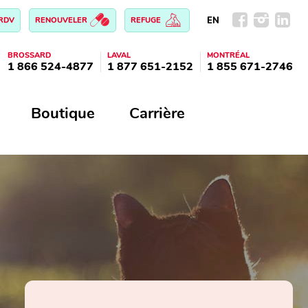
EN
 RDV
RENOUVELER
REFUGE
BROSSARD
LAVAL
MONTRÉAL
1 866 524-4877
1 877 651-2152
1 855 671-2746
Boutique
Carrière