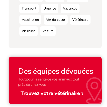
Transport
Urgence
Vacances
Vaccination
Ver du coeur
Vétérinaire
Vieillesse
Voiture
Des équipes dévouées
Tout pour la santé de vos animaux tout
près de chez vous!
Trouvez votre vétérinaire