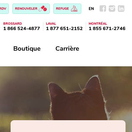
EN
 RDV
RENOUVELER
REFUGE
BROSSARD
LAVAL
MONTRÉAL
1 866 524-4877
1 877 651-2152
1 855 671-2746
Boutique
Carrière