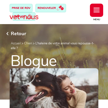
PRISE DE RDV
RENOUVELER
REFUGE
MENU
Retour
Accueil
>
Chien
>
L’haleine de votre animal vous repousse-t-
elle ?
Blogue