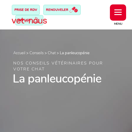
PRISE DE RDV
RENOUVELER
REFUGE
MENU
Accueil
>
Conseils
>
Chat
>
La panleucopénie
NOS CONSEILS VÉTÉRINAIRES POUR
VOTRE CHAT
La panleucopénie