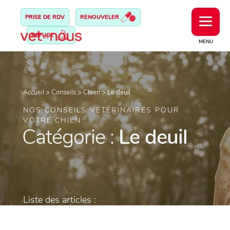
PRISE DE RDV
RENOUVELER
REFUGE
MENU
Accueil
>
Conseils
>
Chien
>
Le deuil
NOS CONSEILS VÉTÉRINAIRES POUR
VOTRE CHIEN
Catégorie :
Le deuil
Liste des articles :