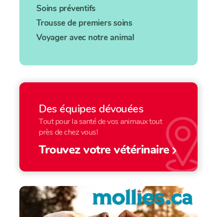
Soins préventifs
Trousse de premiers soins
Voyager avec notre animal
Des équipes dévouées
Tout pour la santé de vos animaux tout
près de chez vous!
Trouvez votre vétérinaire