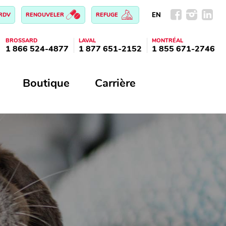
EN
 RDV
RENOUVELER
REFUGE
BROSSARD
LAVAL
MONTRÉAL
1 866 524-4877
1 877 651-2152
1 855 671-2746
Boutique
Carrière