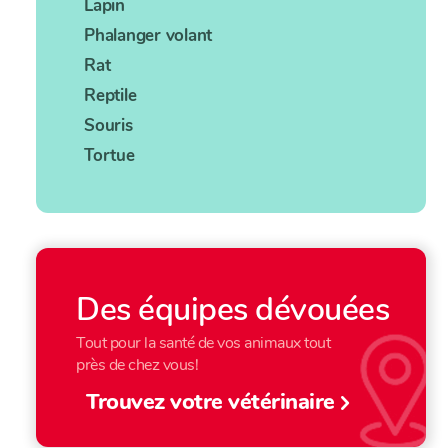
Lapin
Phalanger volant
Rat
Reptile
Souris
Tortue
Des équipes dévouées
Tout pour la santé de vos animaux tout
près de chez vous!
Trouvez votre vétérinaire