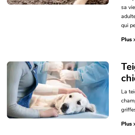
sa vie
adult
qui pe
Plus
Tei
ch
La te
champ
griffe
Plus