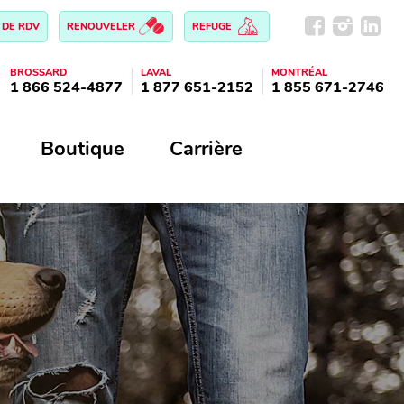
 DE RDV
RENOUVELER
REFUGE
BROSSARD
LAVAL
MONTRÉAL
1 866 524-4877
1 877 651-2152
1 855 671-2746
Boutique
Carrière