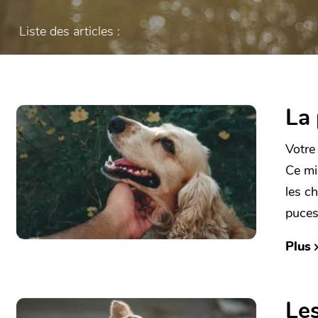
Liste des articles :
La
Votre 
Ce mi
les c
puces
Plus
Les