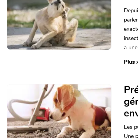
Depui
parle
exact
insec
a une
Plus
Pr
gér
en
Les p
Une p