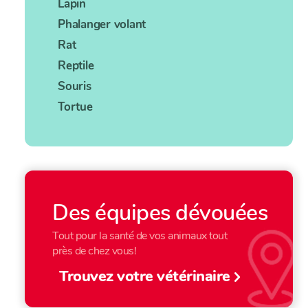
Lapin
Phalanger volant
Rat
Reptile
Souris
Tortue
Des équipes dévouées
Tout pour la santé de vos animaux tout
près de chez vous!
Trouvez votre vétérinaire