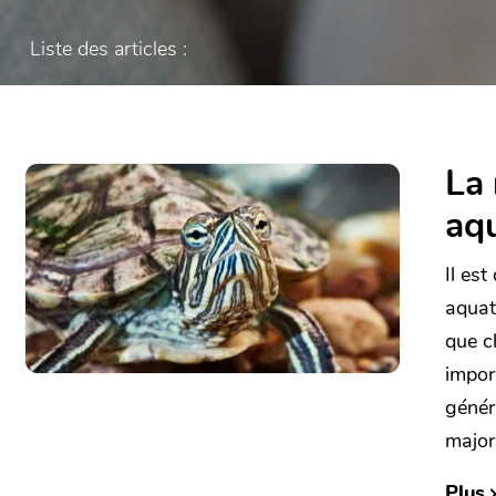
Liste des articles :
La 
aq
Il est
aquat
que c
impor
génér
major
Plus