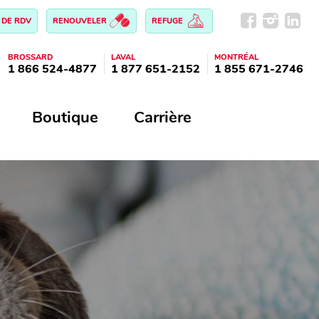
 DE RDV
RENOUVELER
REFUGE
BROSSARD
LAVAL
MONTRÉAL
1 866 524-4877
1 877 651-2152
1 855 671-2746
Boutique
Carrière