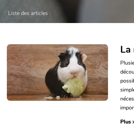
Liste des articles :
La 
Plusi
découl
possi
simpl
nécess
impor
Plus