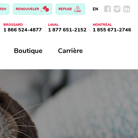
EN
 RDV
RENOUVELER
REFUGE
BROSSARD
LAVAL
MONTRÉAL
1 866 524-4877
1 877 651-2152
1 855 671-2746
Boutique
Carrière