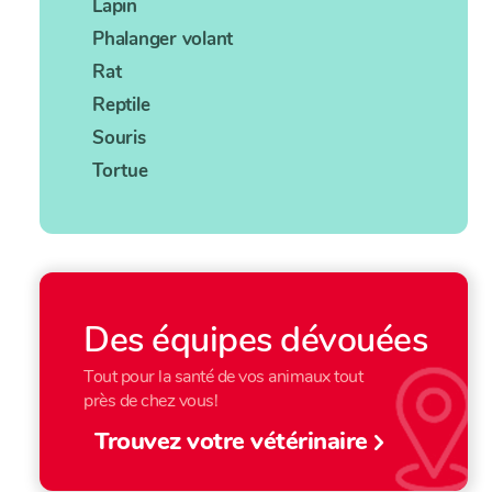
Lapin
Phalanger volant
Rat
Reptile
Souris
Tortue
Des équipes dévouées
Tout pour la santé de vos animaux tout
près de chez vous!
Trouvez votre vétérinaire