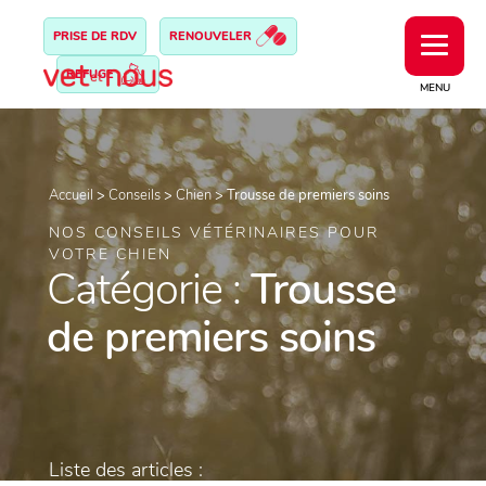
PRISE DE RDV
RENOUVELER
REFUGE
MENU
Accueil
>
Conseils
>
Chien
>
Trousse de premiers soins
NOS CONSEILS VÉTÉRINAIRES POUR
VOTRE CHIEN
Catégorie :
Trousse
de premiers soins
Liste des articles :