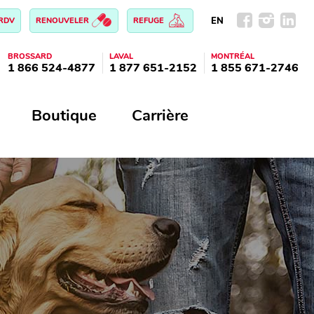
EN
 RDV
RENOUVELER
REFUGE
BROSSARD
LAVAL
MONTRÉAL
1 866 524-4877
1 877 651-2152
1 855 671-2746
Boutique
Carrière