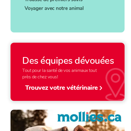
Voyager avec notre animal
Des équipes dévouées
Tout pour la santé de vos animaux tout
près de chez vous!
Trouvez votre vétérinaire