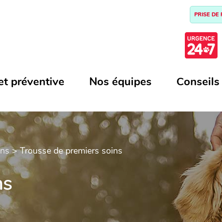
PRISE DE
et préventive
Nos équipes
Conseils
ins
>
Trousse de premiers soins
N
ns