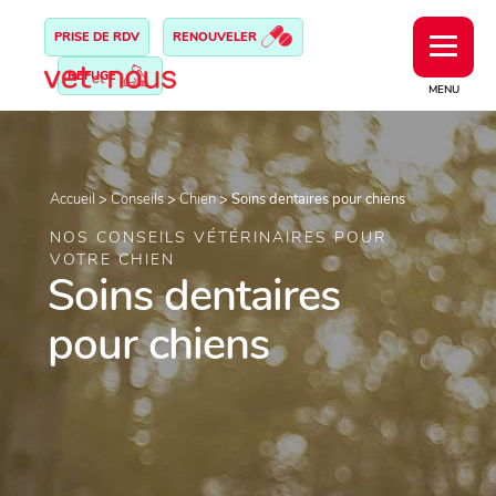
PRISE DE RDV
RENOUVELER
REFUGE
MENU
Accueil
>
Conseils
>
Chien
>
Soins dentaires pour chiens
NOS CONSEILS VÉTÉRINAIRES POUR
VOTRE CHIEN
Soins dentaires
pour chiens