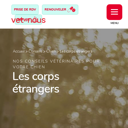
PRISE DE RDV
RENOUVELER
REFUGE
MENU
Accueil
>
Conseils
>
Chien
>
Les corps étrangers
NOS CONSEILS VÉTÉRINAIRES POUR
VOTRE CHIEN
Les corps
étrangers