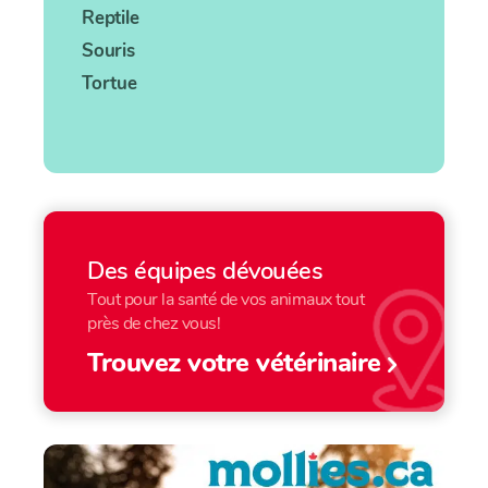
Reptile
Souris
Tortue
Des équipes dévouées
Tout pour la santé de vos animaux tout
près de chez vous!
Trouvez votre vétérinaire