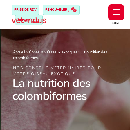
PRISE DE RDV
RENOUVELER
REFUGE
MENU
Accueil
>
Conseils
>
Oiseaux exotiques
>
La nutrition des
colombiformes
NOS CONSEILS VÉTÉRINAIRES POUR
VOTRE OISEAU EXOTIQUE
La nutrition des
colombiformes