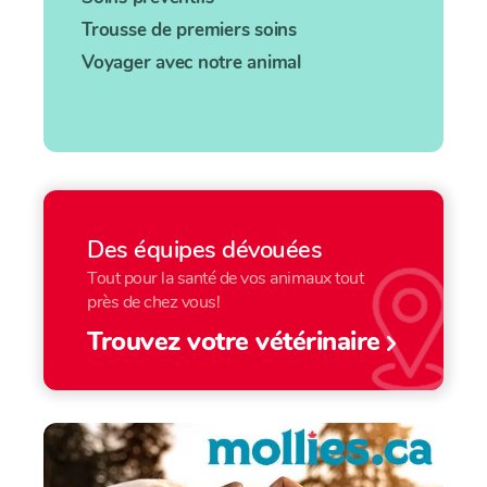
Trousse de premiers soins
Voyager avec notre animal
Des équipes dévouées
Tout pour la santé de vos animaux tout
près de chez vous!
Trouvez votre vétérinaire