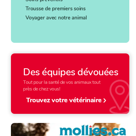
Trousse de premiers soins
Voyager avec notre animal
Des équipes dévouées
Tout pour la santé de vos animaux tout
près de chez vous!
Trouvez votre vétérinaire