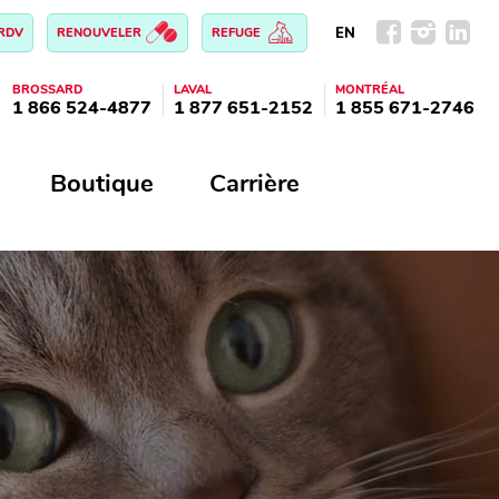
EN
 RDV
RENOUVELER
REFUGE
BROSSARD
LAVAL
MONTRÉAL
1 866 524-4877
1 877 651-2152
1 855 671-2746
Boutique
Carrière