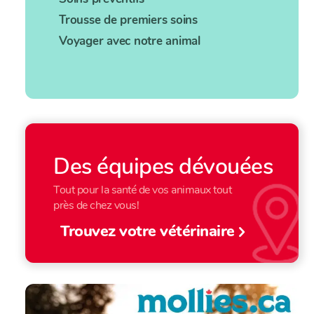
Trousse de premiers soins
Voyager avec notre animal
Des équipes dévouées
Tout pour la santé de vos animaux tout
près de chez vous!
Trouvez votre vétérinaire