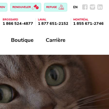
EN
 RDV
RENOUVELER
REFUGE
BROSSARD
LAVAL
MONTRÉAL
1 866 524-4877
1 877 651-2152
1 855 671-2746
Boutique
Carrière