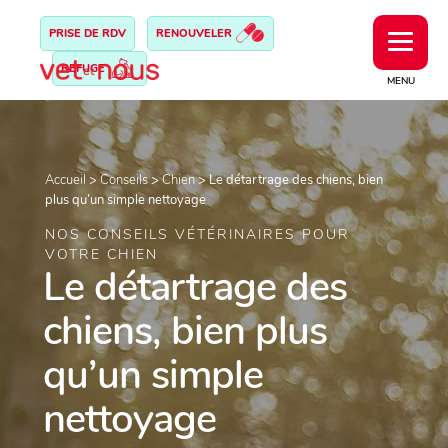
PRISE DE RDV
RENOUVELER
REFUGE
MENU
Accueil
>
Conseils
>
Chien
>
Le détartrage des chiens, bien
plus qu’un simple nettoyage
NOS CONSEILS VÉTÉRINAIRES POUR
VOTRE CHIEN
Le détartrage des
chiens, bien plus
qu’un simple
nettoyage