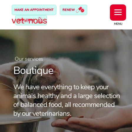
MAKE AN APPOINTMENT
RENEW
SHELTERS
MENU
Our services
Boutique
We have everything to keep your
animals healthy and a large selection
of balanced food, all recommended
by our veterinarians.