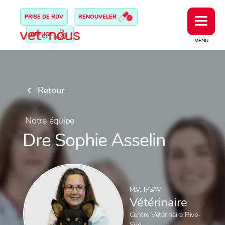
PRISE DE RDV
RENOUVELER
REFUGE
MENU
Retour
Notre équipe
Dre Sophie Asselin
M.V., IPSAV
Vétérinaire
Centre Vétérinaire Rive-
Sud