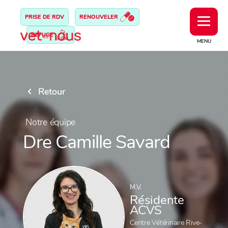
PRISE DE RDV
RENOUVELER
REFUGE
MENU
Retour
Notre équipe
Dre Camille Savard
M.V.
Résidente
ACVS
Centre Vétérinaire Rive-