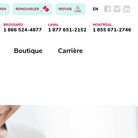
EN
 RDV
RENOUVELER
REFUGE
BROSSARD
LAVAL
MONTRÉAL
1 866 524-4877
1 877 651-2152
1 855 671-2746
Boutique
Carrière