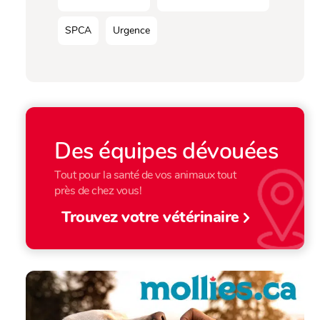
SPCA
Urgence
Des équipes dévouées
Tout pour la santé de vos animaux tout
près de chez vous!
Trouvez votre vétérinaire