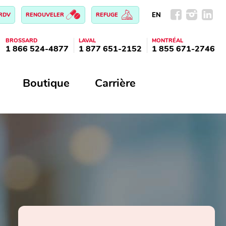
EN
 RDV
RENOUVELER
REFUGE
BROSSARD
LAVAL
MONTRÉAL
1 866 524-4877
1 877 651-2152
1 855 671-2746
Boutique
Carrière