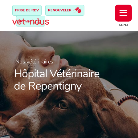
PRISE DE RDV
RENOUVELER
REFUGE
MENU
Nos vétérinaires
Hôpital Vétérinaire
de Repentigny