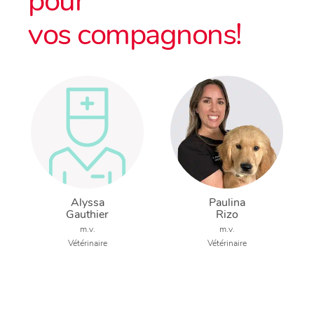
pour
vos compagnons!
Alyssa
Paulina
Gauthier
Rizo
m.v.
m.v.
Vétérinaire
Vétérinaire