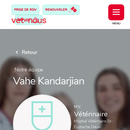
PRISE DE RDV
RENOUVELER
REFUGE
MENU
Retour
Notre équipe
Vahe Kandarjian
M.V.
Vétérinaire
Hôpital Vétérinaire St-
Eustache Deux-