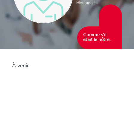
Montagnes
Comme s’il
était le nôtre.
À venir