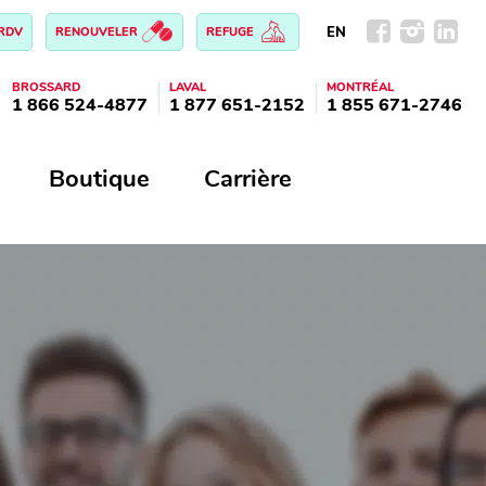
EN
 RDV
RENOUVELER
REFUGE
BROSSARD
LAVAL
MONTRÉAL
1 866 524-4877
1 877 651-2152
1 855 671-2746
Boutique
Carrière